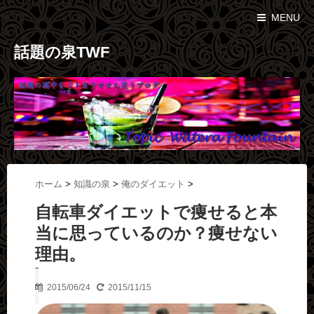
MENU
話題の泉TWF
ホーム
>
知識の泉
>
俺のダイエット
>
自転車ダイエットで痩せると本
当に思っているのか？痩せない
理由。
2015/06/24
2015/11/15