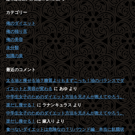
カテゴリー
俺のダイエット
俺の独り言
俺の美容
未分類
知識の泉
最近のコメント
太る油と痩せる油？糖質よりもまずこっち！油のバランスでダ
イエットと美容が変わる
に
あゆ
より
中学生女子のためのダイエット方法を兄さんが教えてやろう。
楽だし痩せる！
に
ラナンキュラス
より
中学生女子のためのダイエット方法を兄さんが教えてやろう。
楽だし痩せる！
に
嫁入り
より
食べないダイエットは危険なの？リバウンド編 本当に飢餓状