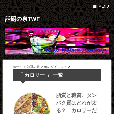
MENU
話題の泉TWF
ホーム
>
知識の泉
>
俺のダイエット
>
「 カロリー 」 一覧
脂質と糖質、タン
パク質はどれが太
る？ カロリーだ