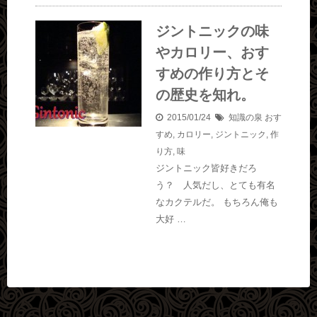
ジントニックの味
やカロリー、おす
すめの作り方とそ
の歴史を知れ。
2015/01/24
知識の泉
おす
すめ
,
カロリー
,
ジントニック
,
作
り方
,
味
ジントニック皆好きだろ
う？ 人気だし、とても有名
なカクテルだ。 もちろん俺も
大好 …