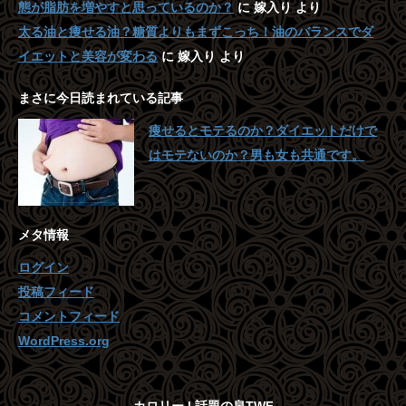
態が脂肪を増やすと思っているのか？
に
嫁入り
より
太る油と痩せる油？糖質よりもまずこっち！油のバランスでダ
イエットと美容が変わる
に
嫁入り
より
まさに今日読まれている記事
痩せるとモテるのか？ダイエットだけで
はモテないのか？男も女も共通です。
メタ情報
ログイン
投稿フィード
コメントフィード
WordPress.org