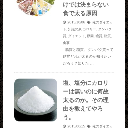
けでは決まらない
食で太る原因
2015/10/06
俺のダイエッ
ト
,
知識の泉
カロリー
,
タンパク
質
,
ダイエット
,
原因
,
糖質
,
脂質
,
食事
脂質と糖質、タンパク質って
結局どれが太るのか知りたい
だろう？知りた …
塩、塩分にカロリ
ーは無いのに何故
太るのか。その理
由を教えてやろ
う。
2015/06/15
俺のダイエッ