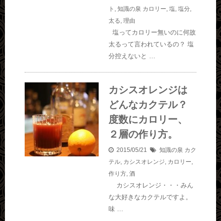
ト
,
知識の泉
カロリー
,
塩
,
塩分
,
太る
,
理由
塩ってカロリー無いのに何故
太るって言われているの？ 塩
分控えないと …
カシスオレンジは
どんなカクテル？
度数にカロリー、
２層の作り方。
2015/05/21
知識の泉
カク
テル
,
カシスオレンジ
,
カロリー
,
作り方
,
酒
カシスオレンジ・・・みん
な大好きなカクテルですよ。
味 …