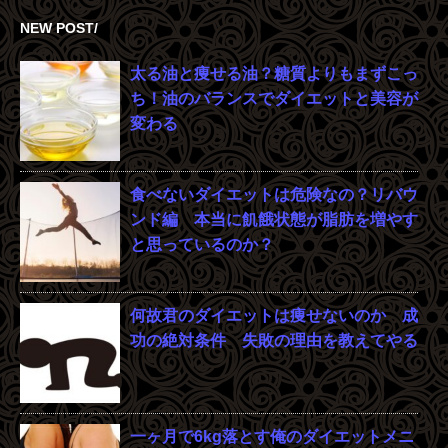
NEW POST/
太る油と痩せる油？糖質よりもまずこっ
ち！油のバランスでダイエットと美容が
変わる
食べないダイエットは危険なの？リバウ
ンド編 本当に飢餓状態が脂肪を増やす
と思っているのか？
何故君のダイエットは痩せないのか 成
功の絶対条件 失敗の理由を教えてやる
一ヶ月で6kg落とす俺のダイエットメニ