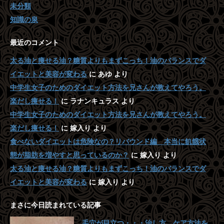
未分類
知識の泉
最近のコメント
太る油と痩せる油？糖質よりもまずこっち！油のバランスでダ
イエットと美容が変わる
に
あゆ
より
中学生女子のためのダイエット方法を兄さんが教えてやろう。
楽だし痩せる！
に
ラナンキュラス
より
中学生女子のためのダイエット方法を兄さんが教えてやろう。
楽だし痩せる！
に
嫁入り
より
食べないダイエットは危険なの？リバウンド編 本当に飢餓状
態が脂肪を増やすと思っているのか？
に
嫁入り
より
太る油と痩せる油？糖質よりもまずこっち！油のバランスでダ
イエットと美容が変わる
に
嫁入り
より
まさに今日読まれている記事
毛穴が目立つ・・・治し方、ケア方法を