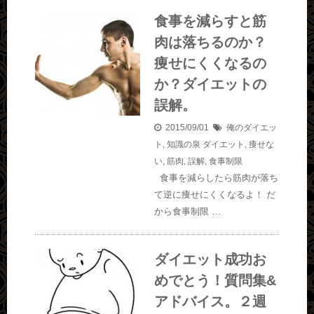
食事を減らすと筋
肉は落ちるのか？
痩せにくくなるの
か？ダイエットの
誤解。
2015/09/01
俺のダイエッ
ト
,
知識の泉
ダイエット
,
痩せな
い
,
筋肉
,
誤解
,
食事制限
食事を減らしたら筋肉が落ち
て逆に痩せにくくなるよ！ だ
から食事制限 …
ダイエット成功お
めでとう！質問集&
アドバイス。２週