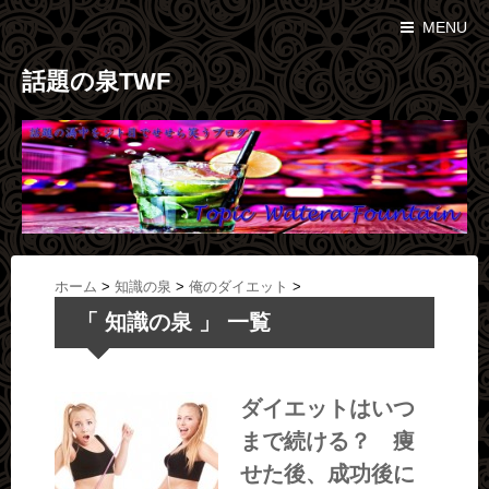
MENU
話題の泉TWF
ホーム
>
知識の泉
>
俺のダイエット
>
「 知識の泉 」 一覧
ダイエットはいつ
まで続ける？ 痩
せた後、成功後に