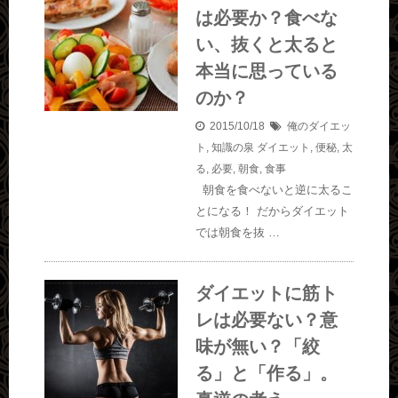
は必要か？食べな
い、抜くと太ると
本当に思っている
のか？
2015/10/18
俺のダイエッ
ト
,
知識の泉
ダイエット
,
便秘
,
太
る
,
必要
,
朝食
,
食事
朝食を食べないと逆に太るこ
とになる！ だからダイエット
では朝食を抜 …
ダイエットに筋ト
レは必要ない？意
味が無い？「絞
る」と「作る」。