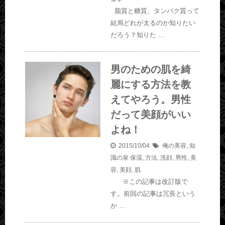
脂質と糖質、タンパク質って
結局どれが太るのか知りたい
だろう？知りた …
男のための肌を綺
麗にする方法を教
えてやろう。男性
だって美顔がいい
よね！
2015/10/04
俺の美容
,
知
識の泉
保湿
,
方法
,
洗顔
,
男性
,
美
容
,
美顔
,
肌
※この記事は改訂版で
す。前回の記事は冗長という
か …