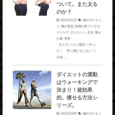
ついて。また太る
のか？
2015/11/15
俺のダイエッ
ト
,
俺の美容
,
知識の泉
アンチエ
イジング
,
ダイエット
,
太る
,
痩せ
た後
,
美容
ダイエットに成功！やっ
た！ 辛い戦いだった！！
おめ …
ダイエットの運動
はウォーキングで
決まり！超効果
的。痩せる方法シ
リーズ。
2015/11/09
俺のダイエッ