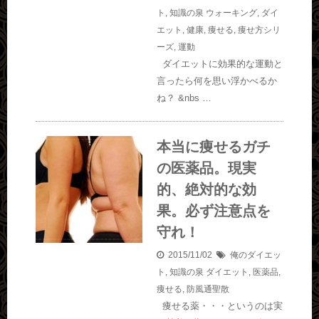
ト
,
知識の泉
ウォーキング
,
ダイ
エット
,
健康
,
痩せる
,
痩せ方シリ
ーズ
,
運動
ダイエットに効果的な運動と
言ったら何を思い浮かべるか
ね？ &nbs …
本当に痩せるガチ
の医薬品。現実
的、絶対的な効
果。必ず注意点を
守れ！
2015/11/02
俺のダイエッ
ト
,
知識の泉
ダイエット
,
医薬品
,
痩せる
,
防風通聖散
痩せる薬・・・というのは実