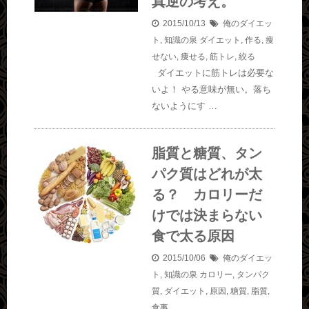
真逆の考え。
2015/10/13
俺のダイエッ
ト
,
知識の泉
ダイエット
,
作る
,
痩
せない
,
痩せる
,
筋トレ
,
絞る
ダイエットに筋トレは必要な
いよ！ やる意味が無い。落ち
ないようにす …
脂質と糖質、タン
パク質はどれが太
る？ カロリーだ
けでは決まらない
食で太る原因
2015/10/06
俺のダイエッ
ト
,
知識の泉
カロリー
,
タンパク
質
,
ダイエット
,
原因
,
糖質
,
脂質
,
食事