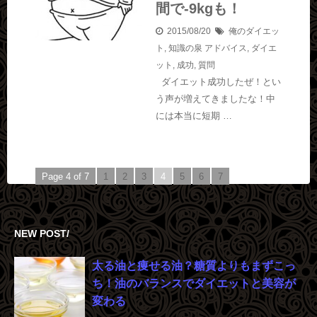
間で-9kgも！
2015/08/20
俺のダイエッ
ト
,
知識の泉
アドバイス
,
ダイエ
ット
,
成功
,
質問
ダイエット成功したぜ！とい
う声が増えてきましたな！中
には本当に短期 …
Page 4 of 7
1
2
3
4
5
6
7
NEW POST/
太る油と痩せる油？糖質よりもまずこっ
ち！油のバランスでダイエットと美容が
変わる