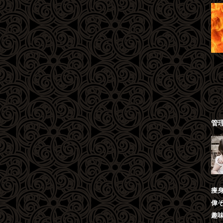
管
痩
偉
趣