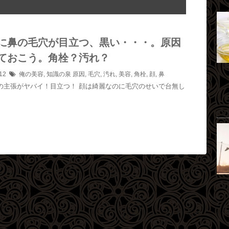
に鼻の毛穴が目立つ、黒い・・・。原因
ておこう。角栓？汚れ？
/12
俺の美容
,
知識の泉
原因
,
毛穴
,
汚れ
,
美容
,
角栓
,
顔
,
鼻
主張がヤバイ！目立つ！ 顔は綺麗なのに毛穴のせいで台無し