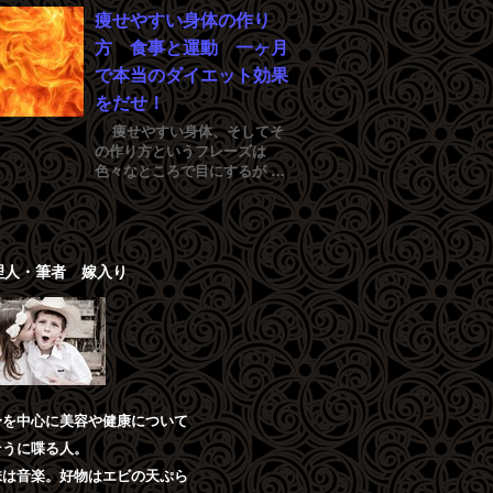
痩せやすい身体の作り
方 食事と運動 一ヶ月
で本当のダイエット効果
をだせ！
痩せやすい身体、そしてそ
の作り方というフレーズは
色々なところで目にするが …
理人・筆者 嫁入り
身を中心に美容や健康について
そうに喋る人。
味は音楽。好物はエビの天ぷら