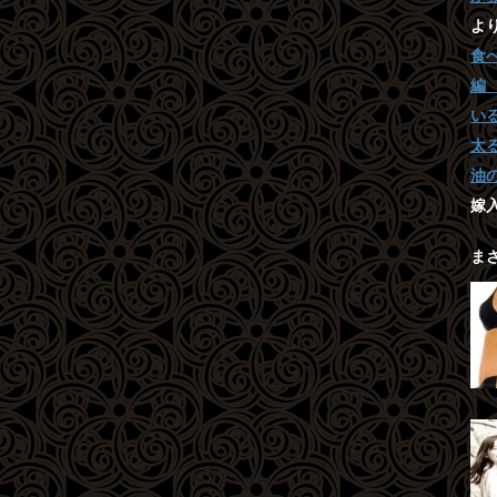
よ
食
編
い
太
油
嫁
ま