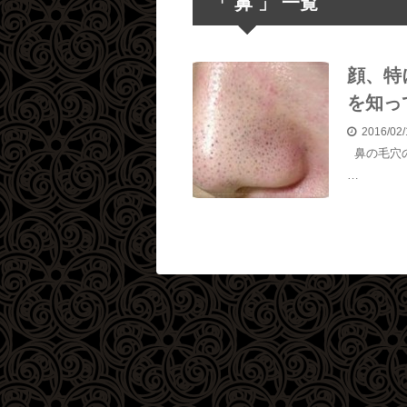
「 鼻 」 一覧
顔、特
を知っ
2016/02
鼻の毛穴の
…