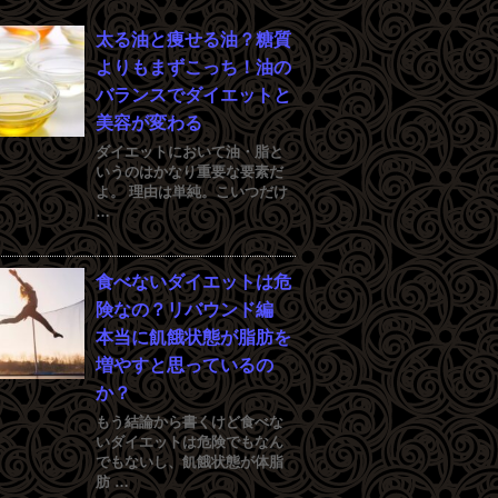
太る油と痩せる油？糖質
よりもまずこっち！油の
バランスでダイエットと
美容が変わる
ダイエットにおいて油・脂と
いうのはかなり重要な要素だ
よ。 理由は単純。こいつだけ
…
食べないダイエットは危
険なの？リバウンド編
本当に飢餓状態が脂肪を
増やすと思っているの
か？
もう結論から書くけど食べな
いダイエットは危険でもなん
でもないし、飢餓状態が体脂
肪 …