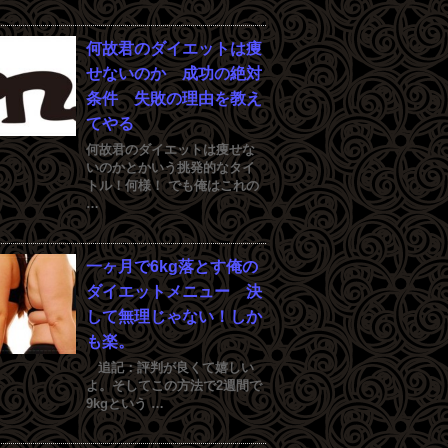
何故君のダイエットは痩
せないのか 成功の絶対
条件 失敗の理由を教え
てやる
何故君のダイエットは痩せな
いのかとかいう挑発的なタイ
トル！何様！ でも俺はこれの
…
一ヶ月で6kg落とす俺の
ダイエットメニュー 決
して無理じゃない！しか
も楽。
追記：評判が良くて嬉しい
よ。そしてこの方法で2週間で
9kgという …