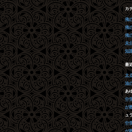
カ
俺
俺
俺
未
知
最
太
油
あ
中
が
ュ
中
が