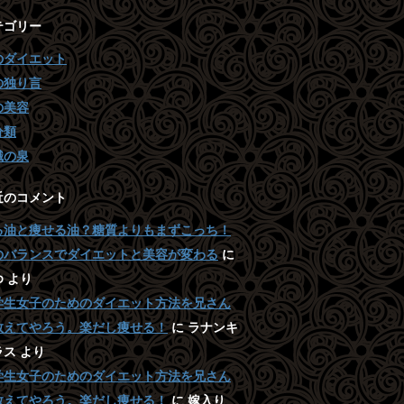
テゴリー
のダイエット
の独り言
の美容
分類
識の泉
近のコメント
る油と痩せる油？糖質よりもまずこっち！
のバランスでダイエットと美容が変わる
に
ゆ
より
学生女子のためのダイエット方法を兄さん
教えてやろう。楽だし痩せる！
に
ラナンキ
ラス
より
学生女子のためのダイエット方法を兄さん
教えてやろう。楽だし痩せる！
に
嫁入り