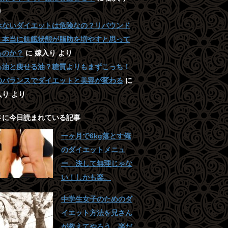
り
べないダイエットは危険なの？リバウンド
 本当に飢餓状態が脂肪を増やすと思って
るのか？
に
嫁入り
より
る油と痩せる油？糖質よりもまずこっち！
のバランスでダイエットと美容が変わる
に
入り
より
さに今日読まれている記事
一ヶ月で6kg落とす俺
のダイエットメニュ
ー 決して無理じゃな
い！しかも楽。
中学生女子のためのダ
イエット方法を兄さん
が教えてやろう。楽だ