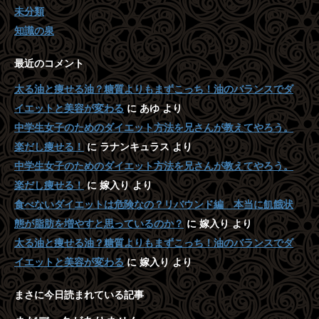
未分類
知識の泉
最近のコメント
太る油と痩せる油？糖質よりもまずこっち！油のバランスでダ
イエットと美容が変わる
に
あゆ
より
中学生女子のためのダイエット方法を兄さんが教えてやろう。
楽だし痩せる！
に
ラナンキュラス
より
中学生女子のためのダイエット方法を兄さんが教えてやろう。
楽だし痩せる！
に
嫁入り
より
食べないダイエットは危険なの？リバウンド編 本当に飢餓状
態が脂肪を増やすと思っているのか？
に
嫁入り
より
太る油と痩せる油？糖質よりもまずこっち！油のバランスでダ
イエットと美容が変わる
に
嫁入り
より
まさに今日読まれている記事