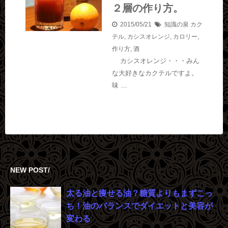
２層の作り方。
2015/05/21
知識の泉
カク
テル
,
カシスオレンジ
,
カロリー
,
作り方
,
酒
カシスオレンジ・・・みん
な大好きなカクテルですよ。
味 …
NEW POST/
太る油と痩せる油？糖質よりもまずこっ
ち！油のバランスでダイエットと美容が
変わる