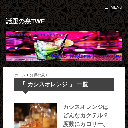
MENU
話題の泉TWF
ホーム
>
知識の泉
>
「 カシスオレンジ 」 一覧
カシスオレンジは
どんなカクテル？
度数にカロリー、