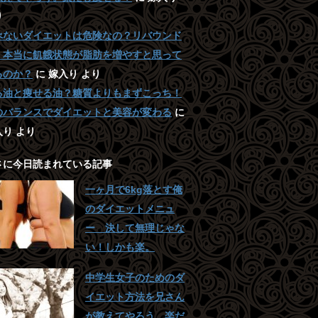
り
べないダイエットは危険なの？リバウンド
 本当に飢餓状態が脂肪を増やすと思って
るのか？
に
嫁入り
より
る油と痩せる油？糖質よりもまずこっち！
のバランスでダイエットと美容が変わる
に
入り
より
さに今日読まれている記事
一ヶ月で6kg落とす俺
のダイエットメニュ
ー 決して無理じゃな
い！しかも楽。
中学生女子のためのダ
イエット方法を兄さん
が教えてやろう。楽だ