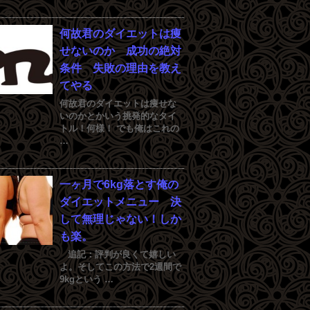
何故君のダイエットは痩
せないのか 成功の絶対
条件 失敗の理由を教え
てやる
何故君のダイエットは痩せな
いのかとかいう挑発的なタイ
トル！何様！ でも俺はこれの
…
一ヶ月で6kg落とす俺の
ダイエットメニュー 決
して無理じゃない！しか
も楽。
追記：評判が良くて嬉しい
よ。そしてこの方法で2週間で
9kgという …