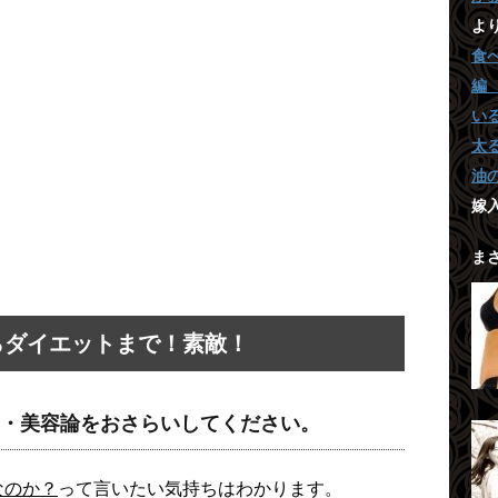
よ
食
編
い
太
油
嫁
ま
らダイエットまで！素敵！
・美容論をおさらいしてください。
なのか？
って言いたい気持ちはわかります。