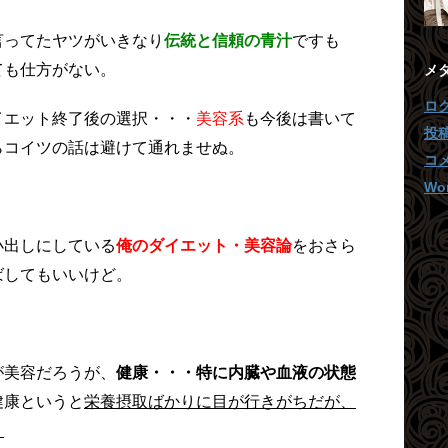
言ってたヤツがいきなり
伝統と信頼の青汁
ですも
ても仕方がない。
メ
ロ
イエット終了後の選択・・・
美容系
も今後は書いて
投
らコイツの話は避けて通れませぬ。
コ
Wor
小出しにしている
俺のダイエット・美容論
をおさら
ばしてもいいけど。
が美容だろうが、
健康・・・特に内臓や血液の状態
健康というと
栄養摂取ばかりに目が行きがちだが、
。