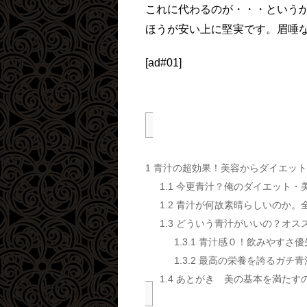
これに代わるのが・・・という
ほうが安い上に堅実です。眉唾
[ad#01]
1
青汁の超効果！美容からダイエット
1.1
今更青汁？俺のダイエット・
1.2
青汁が何故素晴らしいのか。
1.3
どういう青汁がいいの？オスス
1.3.1
青汁感０！飲みやすさ優
1.3.2
最高の栄養を誇るガチ青
1.4
あとがき 美の基本を満たす