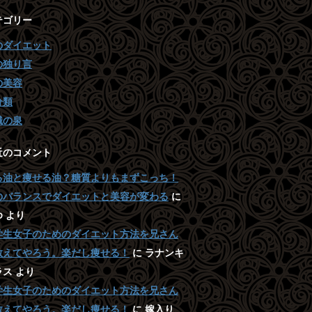
テゴリー
のダイエット
の独り言
の美容
分類
識の泉
近のコメント
る油と痩せる油？糖質よりもまずこっち！
のバランスでダイエットと美容が変わる
に
ゆ
より
学生女子のためのダイエット方法を兄さん
教えてやろう。楽だし痩せる！
に
ラナンキ
ラス
より
学生女子のためのダイエット方法を兄さん
教えてやろう。楽だし痩せる！
に
嫁入り