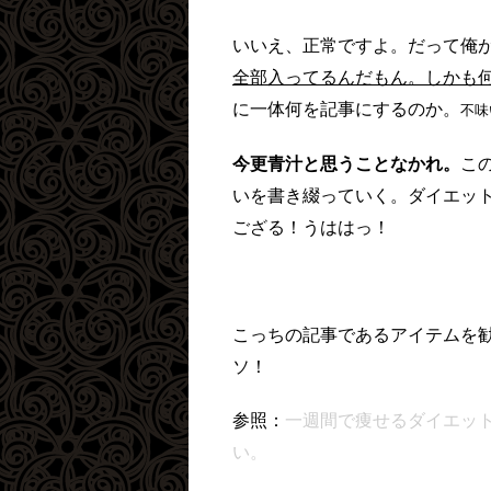
いいえ、正常ですよ。だって俺
全部入ってるんだもん。しかも
に一体何を記事にするのか。
不味
今更青汁と思うことなかれ。
こ
いを書き綴っていく。ダイエッ
ござる！うははっ！
こっちの記事であるアイテムを
ソ！
参照：
一週間で痩せるダイエッ
い。