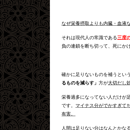
なぜ栄養摂取よりも内臓・血液
それは現代人の常識である
三度
負の連鎖を断ち切って、死にか
確かに足りないものを補うとい
るものを減らす」
方が
大切だし
栄養過多になってない人だけが
です。
マイナス分がでかすぎて
有害。
人間は足りない分はなんとかな