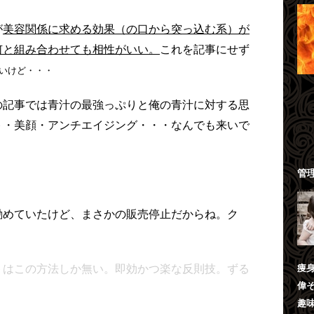
が
美容関係に求める効果（の口から突っ込む系）が
何と組み合わせても相性がいい。
これを記事にせず
いけど・・・
の記事では青汁の最強っぷりと俺の青汁に対する思
ト・美顔・アンチエイジング・・・なんでも来いで
管
勧めていたけど、まさかの販売停止だからね。ク
痩
トはこの方法しか無い。即効かつ楽な反則技。ずる
偉
趣