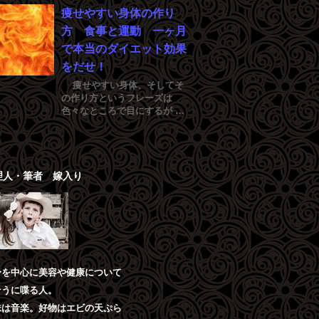
痩せやすい身体の作り
方 食事と運動 一ヶ月
で本当のダイエット効果
をだせ！
痩せやすい身体、そしてそ
の作り方というフレーズは
色々なところで目にするが …
理人・筆者 嫁入り
身を中心に美容や健康について
そうに喋る人。
味は音楽。好物はエビの天ぷら