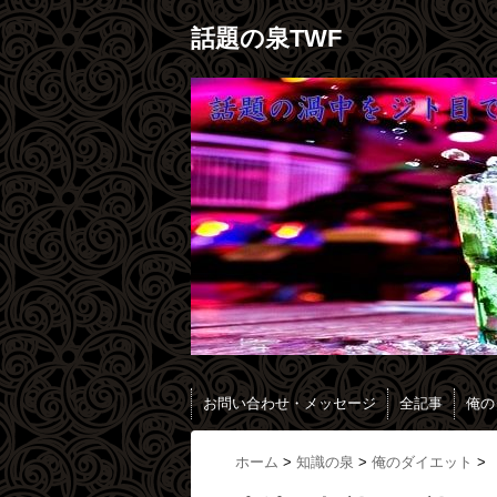
話題の泉TWF
お問い合わせ・メッセージ
全記事
俺の
ホーム
>
知識の泉
>
俺のダイエット
>