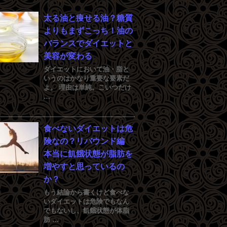
太る油と痩せる油？糖質
よりもまずこっち！油の
バランスでダイエットと
美容が変わる
ダイエットにおいて油・脂と
いうのはかなり重要な要素だ
よ。 理由は単純。こいつだけ
…
食べないダイエットは危
険なの？リバウンド編
本当に飢餓状態が脂肪を
増やすと思っているの
か？
もう結論から書くけど食べな
いダイエットは危険でもなん
でもないし、飢餓状態が体脂
肪 …