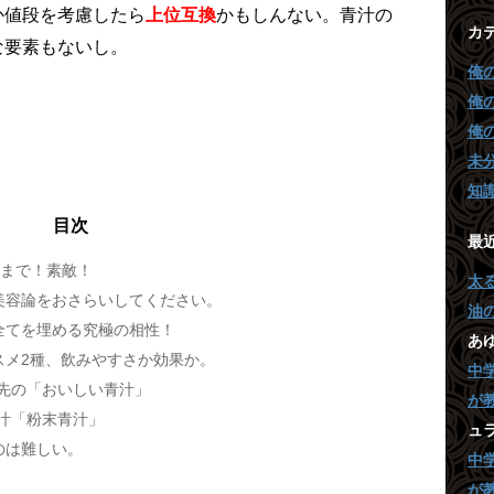
か値段を考慮したら
上位互換
かもしんない。青汁の
カ
な要素もないし。
俺
俺
俺
未
知
目次
最
まで！素敵！
太
美容論をおさらいしてください。
油
全てを埋める究極の相性！
あ
メ2種、飲みやすさか効果か。
中
先の「おいしい青汁」
が
汁「粉末青汁」
ュ
のは難しい。
中
が