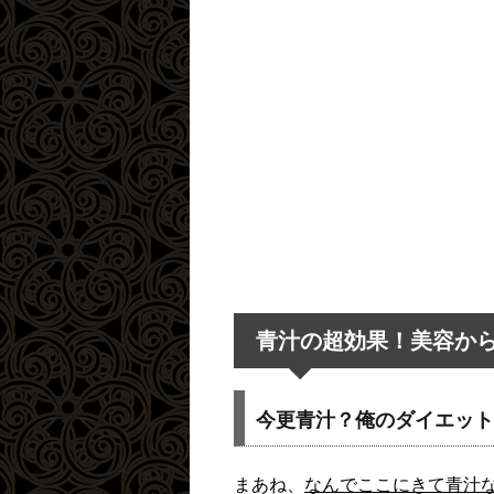
青汁の超効果！美容か
今更青汁？俺のダイエット
まあね、
なんでここにきて青汁