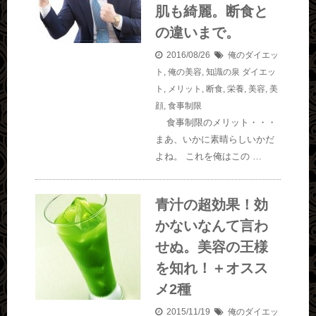
肌も綺麗。断食と
の違いまで。
2016/08/26
俺のダイエッ
ト
,
俺の美容
,
知識の泉
ダイエッ
ト
,
メリット
,
断食
,
栄養
,
美容
,
美
顔
,
食事制限
食事制限のメリット・・・
まあ、いかに素晴らしいかだ
よね。 これを俺はこの …
青汁の超効果！効
かないなんて言わ
せぬ。美容の王様
を知れ！＋オスス
メ2種
2015/11/19
俺のダイエッ