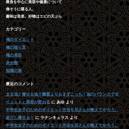
痩身を中心に美容や健康について
偉そうに喋る人。
趣味は音楽。好物はエビの天ぷら
カテゴリー
俺のダイエット
俺の独り言
俺の美容
未分類
知識の泉
最近のコメント
太る油と痩せる油？糖質よりもまずこっち！油のバランスでダ
イエットと美容が変わる
に
あゆ
より
中学生女子のためのダイエット方法を兄さんが教えてやろう。
楽だし痩せる！
に
ラナンキュラス
より
中学生女子のためのダイエット方法を兄さんが教えてやろう。