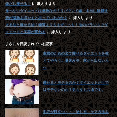
楽だし痩せる！
に
嫁入り
より
食べないダイエットは危険なの？リバウンド編 本当に飢餓状
態が脂肪を増やすと思っているのか？
に
嫁入り
より
太る油と痩せる油？糖質よりもまずこっち！油のバランスでダ
イエットと美容が変わる
に
嫁入り
より
まさに今日読まれている記事
主婦のための楽で痩せるダイエットを教
えてやろう。夏休み等、家から出ない人
へ
痩せるとモテるのか？ダイエットだけで
はモテないのか？男も女も共通です。
毛穴が目立つ・・・治し方、ケア方法を