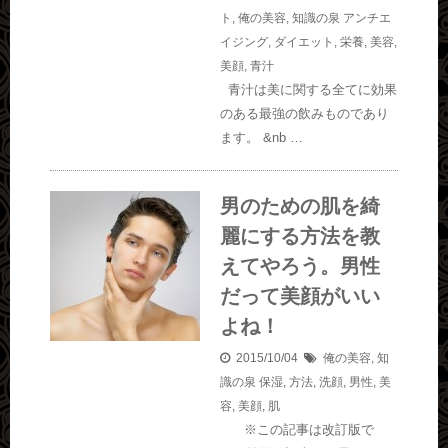
ト
,
俺の美容
,
知識の泉
アンチエ
イジング
,
ダイエット
,
栄養
,
美容
,
美顔
,
青汁
青汁は美に関する全てに効果
のある最強の飲みものであり
ます。 &nb …
男のための肌を綺
麗にする方法を教
えてやろう。男性
だって美顔がいい
よね！
2015/10/04
俺の美容
,
知
識の泉
保湿
,
方法
,
洗顔
,
男性
,
美
容
,
美顔
,
肌
※この記事は改訂版で