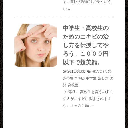
す。前回の記事は冗長という
か …
中学生・高校生の
ためのニキビの治
し方を伝授してや
ろう。１０００円
以下で超美顔。
2015/08/08
俺の美容
,
知
識の泉
ニキビ
,
中学生
,
治し方
,
美
顔
,
高校生
中学生、高校生と言うの多く
の人がニキビに悩まされます
な。さっさと顔 …