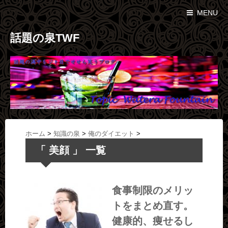
MENU
話題の泉TWF
ホーム
>
知識の泉
>
俺のダイエット
>
「 美顔 」 一覧
食事制限のメリッ
トをまとめ直す。
健康的、痩せるし